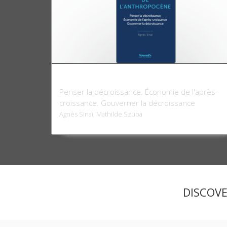
Politiques de l'Anthropocène
Penser la décroissance. Économie de l'après-
croissance. Gouverner la décroissance
Agnès Sinaï, Mathilde Szuba
DISCOV