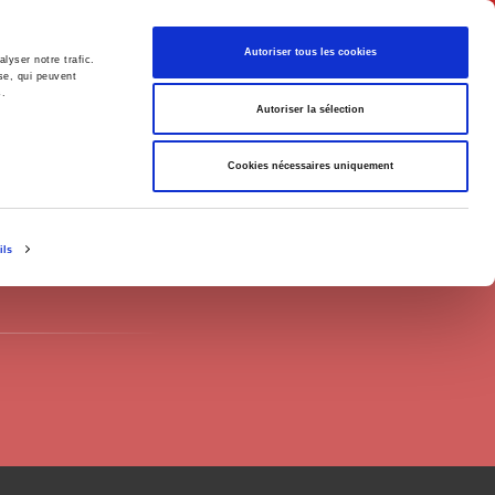
English
Autoriser tous les cookies
lyser notre trafic.
se, qui peuvent
s.
litics
Society
Autoriser la sélection
Cookies nécessaires uniquement
ils