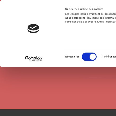
Ce site web utilise des cookies
Les cookies nous permettent de personnalis
Nous partageons également des informations
combiner celles-ci avec d'autres informatio
Hom
Authors
Hugo Carton
Home
Sélection
Nécessaires
Préférence
du
consentement