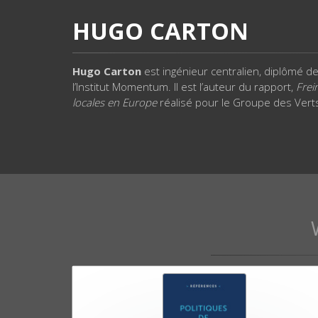
HUGO CARTON
Hugo Carton
est ingénieur centralien, diplômé de 
l’Institut Momentum. Il est l’auteur du rapport,
Frei
locales en Europe
réalisé pour le Groupe des Ver