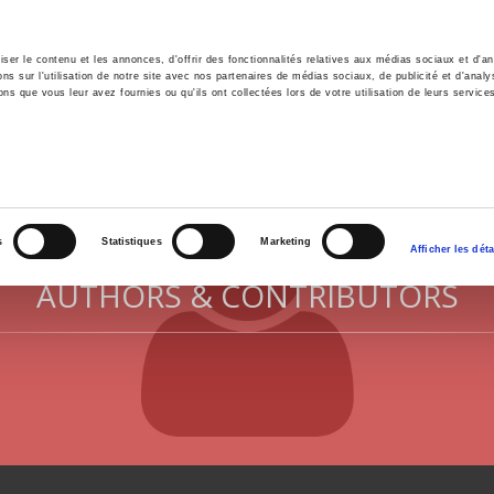
er le contenu et les annonces, d'offrir des fonctionnalités relatives aux médias sociaux et d'ana
 sur l'utilisation de notre site avec nos partenaires de médias sociaux, de publicité et d'analy
ns que vous leur avez fournies ou qu'ils ont collectées lors de votre utilisation de leurs service
e
Environment
History
International
Po
s
Statistiques
Marketing
Afficher les déta
AUTHORS & CONTRIBUTORS