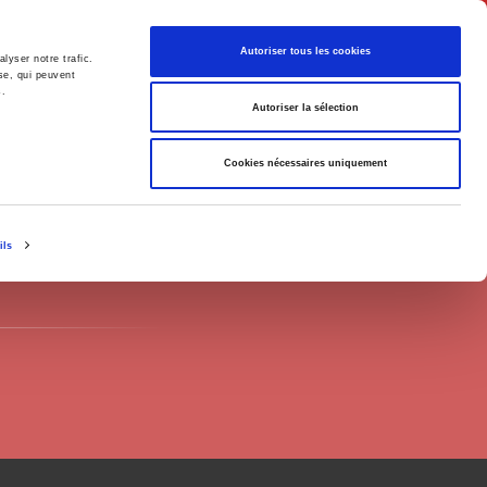
English
Autoriser tous les cookies
lyser notre trafic.
se, qui peuvent
s.
litics
Society
Autoriser la sélection
Cookies nécessaires uniquement
ils