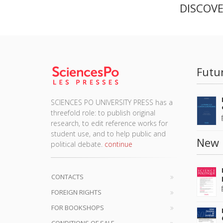
DISCOV
Futu
SCIENCES PO UNIVERSITY PRESS has a
threefold role: to publish original
research, to edit reference works for
student use, and to help public and
New 
political debate.
continue
CONTACTS
FOREIGN RIGHTS
FOR BOOKSHOPS
CONDITIONS OF SALE