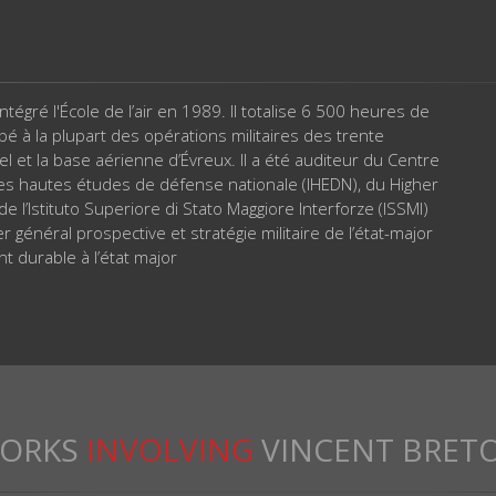
intégré l'École de l’air en 1989. Il totalise 6 500 heures de
ipé à la plupart des opérations militaires des trente
 et la base aérienne d’Évreux. Il a été auditeur du Centre
 des hautes études de défense nationale (IHEDN), du Higher
l’Istituto Superiore di Stato Maggiore Interforze (ISSMI)
ier général prospective et stratégie militaire de l’état-major
t durable à l’état major
ORKS
INVOLVING
VINCENT BRET