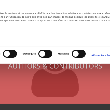
er le contenu et les annonces, d'offrir des fonctionnalités relatives aux médias sociaux et d'ana
 sur l'utilisation de notre site avec nos partenaires de médias sociaux, de publicité et d'analy
ns que vous leur avez fournies ou qu'ils ont collectées lors de votre utilisation de leurs service
e
Environment
History
International
Po
s
Statistiques
Marketing
Afficher les déta
AUTHORS & CONTRIBUTORS