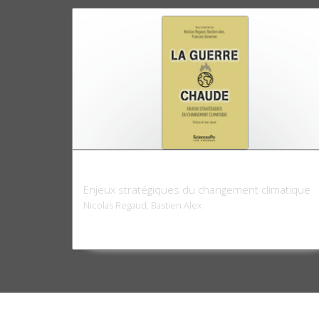
La guerre chaude
Enjeux stratégiques du changement climatique
Nicolas Regaud, Bastien Alex