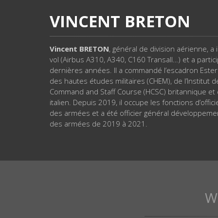
VINCENT BRETON
Vincent BRETON
, général de division aérienne, a 
vol (Airbus A310, A340, C160 Transall…) et a partic
dernières années. Il a commandé l’escadron Esterel
des hautes études militaires (CHEM), de l’Institut
Command and Staff Course (HCSC) britannique et de 
italien. Depuis 2019, il occupe les fonctions d’offic
des armées et a été officier général développemen
des armées de 2019 à 2021.
W