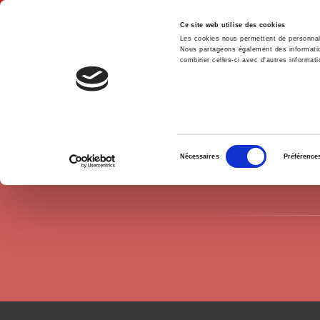
Ce site web utilise des cookies
Les cookies nous permettent de personnalis
Nous partageons également des informations
combiner celles-ci avec d'autres informatio
Hom
Authors
Vincent Breton
Home
Sélection
Nécessaires
Préférence
du
consentement