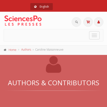
English
Toggle
navigat
Authors
Caroline Maisonneuve
Home
AUTHORS & CONTRIBUTORS