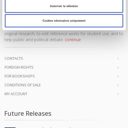
Autoriser la sélection
Cookies nécessaires uniquement
SCIENCES PO UNIVERSITY PRESS has a threefold role: to publish
original research, to edit reference works for student use, and to
help public and political debate.
continue
CONTACTS
FOREIGN RIGHTS
FOR BOOKSHOPS
CONDITIONS OF SALE
MY ACCOUNT
Future Releases