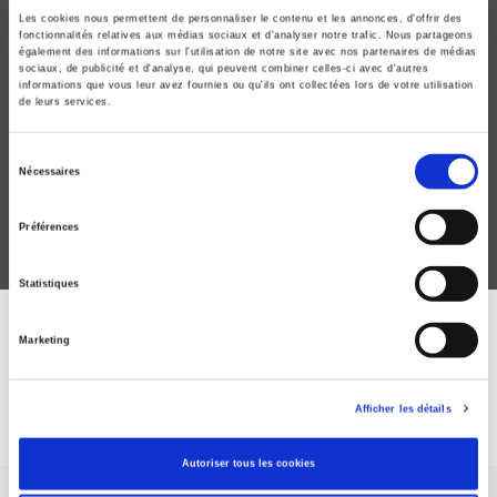
Les cookies nous permettent de personnaliser le contenu et les annonces, d'offrir des
fonctionnalités relatives aux médias sociaux et d'analyser notre trafic. Nous partageons
également des informations sur l'utilisation de notre site avec nos partenaires de médias
sociaux, de publicité et d'analyse, qui peuvent combiner celles-ci avec d'autres
informations que vous leur avez fournies ou qu'ils ont collectées lors de votre utilisation
La guerre chaude
de leurs services.
Enjeux stratégiques du changement climatique
Nicolas Regaud, Bastien Alex
Sélection
Nécessaires
du
consentement
Préférences
Statistiques
DISCOVER OUR JOURNALS
Marketing
Subscribe today
Afficher les détails
Autoriser tous les cookies