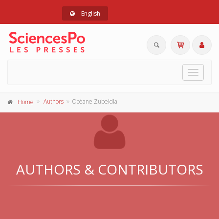
English
Toggle
navigat
Authors
Océane Zubeldia
Home
AUTHORS & CONTRIBUTORS