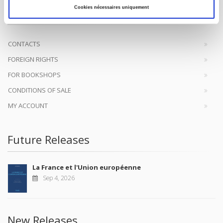
original research, to edit reference works for student use, and to
Cookies nécessaires uniquement
help public and political debate.
continue
CONTACTS
FOREIGN RIGHTS
FOR BOOKSHOPS
CONDITIONS OF SALE
MY ACCOUNT
Future Releases
La France et l'Union européenne
Sep 4, 2026
New Releases