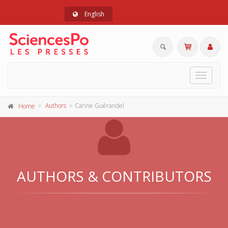
English
Toggle
navigat
Authors
Carine Guérandel
Home
AUTHORS & CONTRIBUTORS