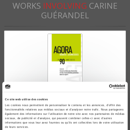
WORKS
INVOLVING
CARINE
GUÉRANDEL
Agora débats-jeunesses 90, 2022-1
Ce site web utilise des cookies
Construction des féminités et des masculinités juvéniles
Les cookies nous permettent de personnaliser le contenu et les annonces, d'offrir des
dans le sport
fonctionnalités relatives aux médias sociaux et d'analyser notre trafic. Nous partageons
également des informations sur l'utilisation de notre site avec nos partenaires de médias
Carine Guérandel, Aurélia Mardon
sociaux, de publicité et d'analyse, qui peuvent combiner celles-ci avec d'autres
informations que vous leur avez fournies ou qu'ils ont collectées lors de votre utilisation
de leurs services.