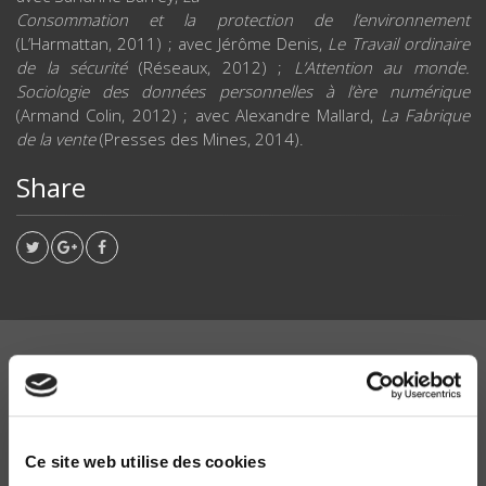
Consommation et la protection de l’environnement
(L’Harmattan, 2011) ; avec Jérôme Denis,
Le Travail ordinaire
de la sécurité
(Réseaux, 2012) ;
L’Attention au monde.
Sociologie des données personnelles à l’ère numérique
(Armand Colin, 2012) ; avec Alexandre Mallard,
La Fabrique
de la vente
(Presses des Mines, 2014).
Share
WORKS
INVOLVING
EMMANUEL KESSOUS
Ce site web utilise des cookies