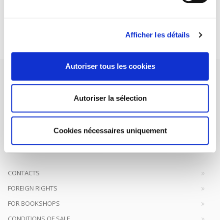
DISCOVER OUR JOURNALS
Subscribe today
Afficher les détails
Autoriser tous les cookies
Autoriser la sélection
SCIENCES PO UNIVERSITY PRESS has a threefold role: to publish
original research, to edit reference works for student use, and to
Cookies nécessaires uniquement
help public and political debate.
continue
CONTACTS
FOREIGN RIGHTS
FOR BOOKSHOPS
CONDITIONS OF SALE