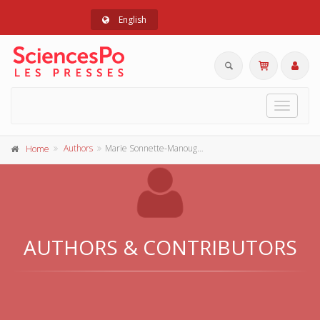
English
Toggle
navigat
Authors
Marie Sonnette-Manouguian
Home
AUTHORS & CONTRIBUTORS