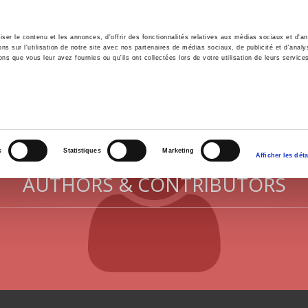
er le contenu et les annonces, d'offrir des fonctionnalités relatives aux médias sociaux et d'ana
 sur l'utilisation de notre site avec nos partenaires de médias sociaux, de publicité et d'analy
ns que vous leur avez fournies ou qu'ils ont collectées lors de votre utilisation de leurs service
e
Environment
History
International
Po
s
Statistiques
Marketing
Afficher les déta
AUTHORS & CONTRIBUTORS