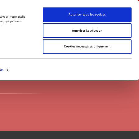
English
Autoriser tous les cookies
lyser notre trafic.
se, qui peuvent
s.
litics
Society
Autoriser la sélection
Cookies nécessaires uniquement
ils