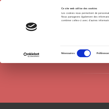
Ce site web utilise des cookies
Les cookies nous permettent de personnalis
Nous partageons également des informations
combiner celles-ci avec d'autres informatio
Hom
Authors
Frédéric Charillon
Home
Sélection
Nécessaires
Préférence
du
consentement