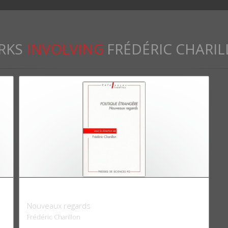
RKS
INVOLVING
FRÉDÉRIC CHARI
Politique étrangère
Nouveaux regards
Frédéric Charillon