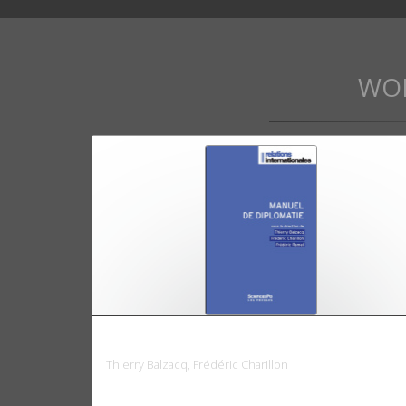
WO
Manuel de diplomatie
Thierry Balzacq, Frédéric Charillon