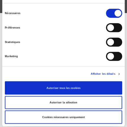
Sélection
Nécessaires
du
consentement
DISCOVER OUR JOURNALS
Préférences
Subscribe today
Statistiques
Marketing
Afficher les détails
Autoriser tous les cookies
SCIENCES PO UNIVERSITY PRESS has a threefold role: to publish
original research, to edit reference works for student use, and to
Autoriser la sélection
help public and political debate.
continue
Cookies nécessaires uniquement
CONTACTS