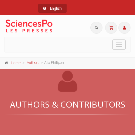
English
Toggle
navigat
Authors
Alix Philipon
Home
AUTHORS & CONTRIBUTORS