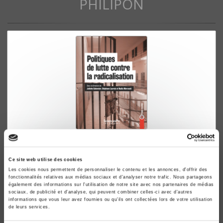
PHILIPON
Politiques de lutte contre la radicalisation
Juliette Galonnier, Stéphane Lacroix
Ce site web utilise des cookies
Les cookies nous permettent de personnaliser le contenu et les annonces, d'offrir des
fonctionnalités relatives aux médias sociaux et d'analyser notre trafic. Nous partageons
également des informations sur l'utilisation de notre site avec nos partenaires de médias
sociaux, de publicité et d'analyse, qui peuvent combiner celles-ci avec d'autres
informations que vous leur avez fournies ou qu'ils ont collectées lors de votre utilisation
de leurs services.