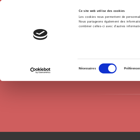
Ce site web utilise des cookies
Les cookies nous permettent de personnalis
Nous partageons également des informations
combiner celles-ci avec d'autres informatio
Hom
Authors
Sara Casella Colombeau
Home
Sélection
Nécessaires
Préférence
du
consentement