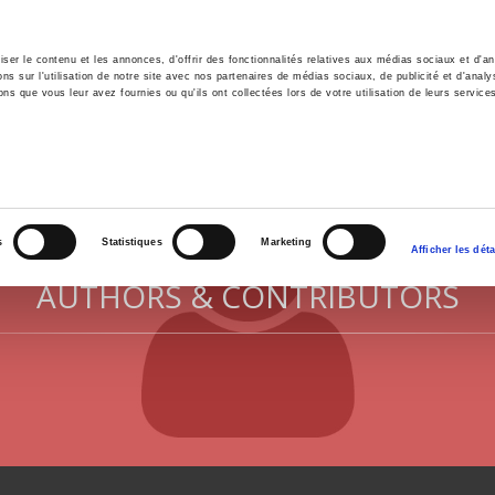
er le contenu et les annonces, d'offrir des fonctionnalités relatives aux médias sociaux et d'ana
 sur l'utilisation de notre site avec nos partenaires de médias sociaux, de publicité et d'analy
ns que vous leur avez fournies ou qu'ils ont collectées lors de votre utilisation de leurs service
e
Environment
History
International
Po
s
Statistiques
Marketing
Afficher les déta
AUTHORS & CONTRIBUTORS