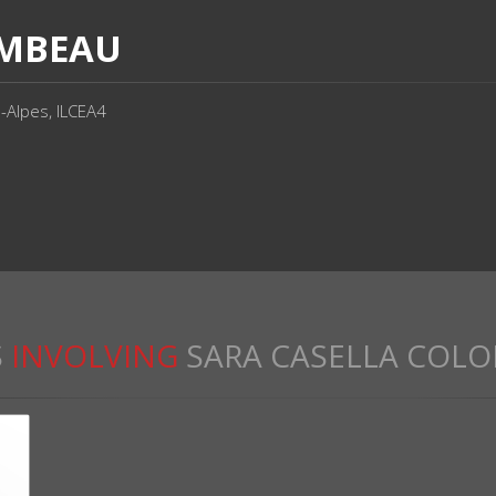
OMBEAU
-Alpes, ILCEA4
S
INVOLVING
SARA CASELLA COL