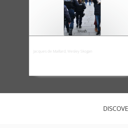
Police et société en France
Jacques de Maillard, Wesley Skogan
DISCOV