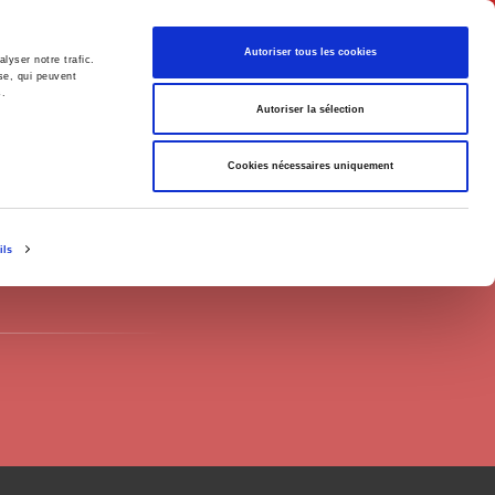
English
Autoriser tous les cookies
lyser notre trafic.
se, qui peuvent
s.
litics
Society
Autoriser la sélection
Cookies nécessaires uniquement
ils