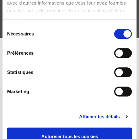
Arnaud Régnier-Loilier, Michel Tondellier
avec d'autres informations que vous leur avez fournies
ou qu'ils ont collectées lors de votre utilisation de leurs
services.
Sélection
Nécessaires
du
consentement
DISCOVER OUR JOURNALS
Préférences
Subscribe today
Statistiques
Marketing
Afficher les détails
SCIENCES PO UNIVERSITY PRESS has a threefold role: to publish
original research, to edit reference works for student use, and to
Autoriser tous les cookies