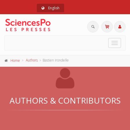
English
Toggle
navigat
Authors
Bastien Irondelle
Home
AUTHORS & CONTRIBUTORS