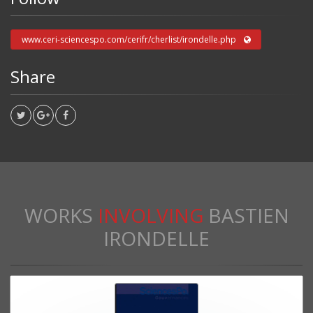
www.ceri-sciencespo.com/cerifr/cherlist/irondelle.php
Share
WORKS
INVOLVING
BASTIEN
IRONDELLE