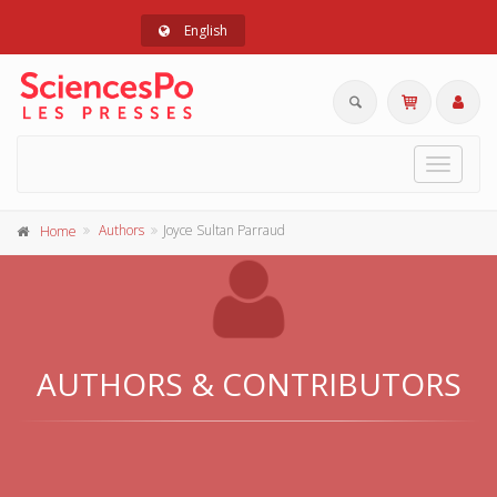
English
Toggle
navigat
Authors
Joyce Sultan Parraud
Home
AUTHORS & CONTRIBUTORS