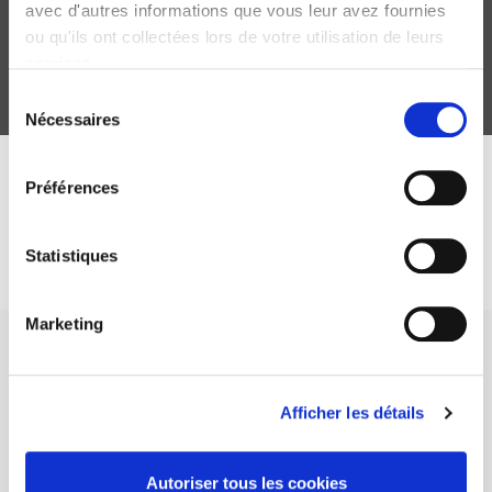
avec d'autres informations que vous leur avez fournies
ou qu'ils ont collectées lors de votre utilisation de leurs
services.
Sélection
Nécessaires
du
consentement
DISCOVER OUR JOURNALS
Préférences
Subscribe today
Statistiques
Marketing
Afficher les détails
SCIENCES PO UNIVERSITY PRESS has a threefold role: to publish
original research, to edit reference works for student use, and to
Autoriser tous les cookies