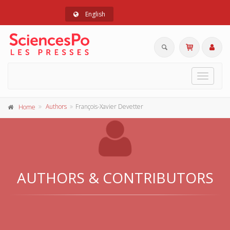
English
Toggle
navigat
Authors
François-Xavier Devetter
Home
AUTHORS & CONTRIBUTORS