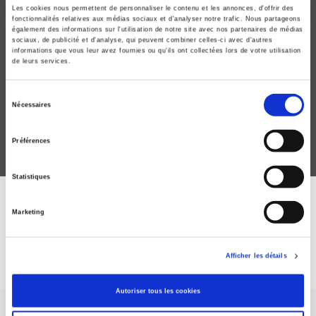
Les cookies nous permettent de personnaliser le contenu et les annonces, d'offrir des
fonctionnalités relatives aux médias sociaux et d'analyser notre trafic. Nous partageons
également des informations sur l'utilisation de notre site avec nos partenaires de médias
sociaux, de publicité et d'analyse, qui peuvent combiner celles-ci avec d'autres
informations que vous leur avez fournies ou qu'ils ont collectées lors de votre utilisation
Que sait-on du travail ?
de leurs services.
Sélection
Nécessaires
du
consentement
Préférences
Statistiques
DISCOVER OUR JOURNALS
Marketing
Subscribe today
Afficher les détails
Autoriser tous les cookies