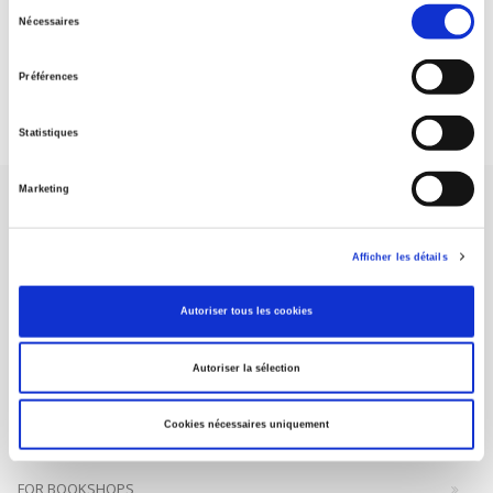
Sélection
Nécessaires
du
DISCOVER OUR JOURNALS
consentement
Préférences
Subscribe today
Statistiques
Marketing
Afficher les détails
SCIENCES PO UNIVERSITY PRESS has a threefold role: to publish
Autoriser tous les cookies
original research, to edit reference works for student use, and to
help public and political debate.
continue
Autoriser la sélection
CONTACTS
Cookies nécessaires uniquement
FOREIGN RIGHTS
FOR BOOKSHOPS