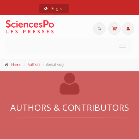
English
Toggle
navigat
Authors
Benoît Giry
Home
AUTHORS & CONTRIBUTORS