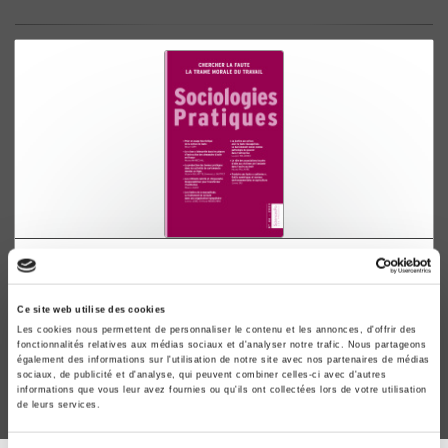
Sociologies pratiques 46, 2023
Chercher la faute. La trame morale du travail
Ce site web utilise des cookies
Benoît Giry, Frédéric Rey
Les cookies nous permettent de personnaliser le contenu et les annonces, d'offrir des
fonctionnalités relatives aux médias sociaux et d'analyser notre trafic. Nous partageons
également des informations sur l'utilisation de notre site avec nos partenaires de médias
sociaux, de publicité et d'analyse, qui peuvent combiner celles-ci avec d'autres
informations que vous leur avez fournies ou qu'ils ont collectées lors de votre utilisation
de leurs services.