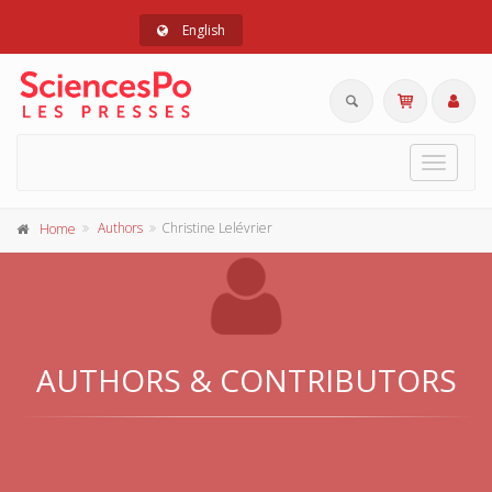
English
Toggle
navigat
Authors
Christine Lelévrier
Home
AUTHORS & CONTRIBUTORS