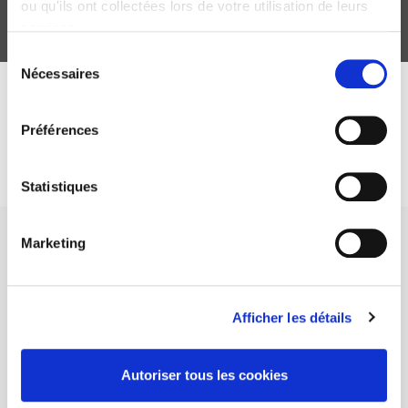
ou qu'ils ont collectées lors de votre utilisation de leurs
services.
Sélection
Nécessaires
du
consentement
DISCOVER OUR JOURNALS
Préférences
Subscribe today
Statistiques
Marketing
Afficher les détails
SCIENCES PO UNIVERSITY PRESS has a threefold role: to publish
original research, to edit reference works for student use, and to
help public and political debate.
continue
Autoriser tous les cookies