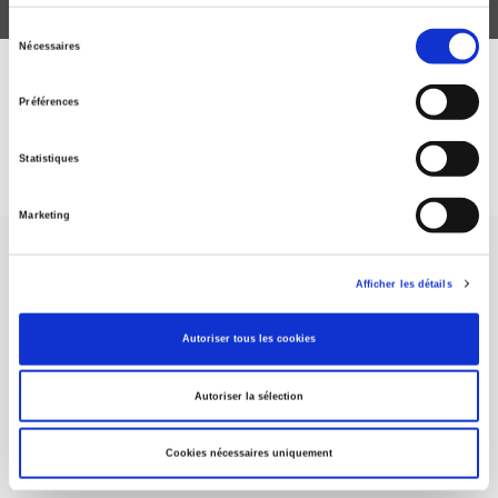
Sélection
Nécessaires
du
consentement
DISCOVER OUR JOURNALS
Préférences
Subscribe today
Statistiques
Marketing
Afficher les détails
Autoriser tous les cookies
SCIENCES PO UNIVERSITY PRESS has a threefold role: to publish
original research, to edit reference works for student use, and to
help public and political debate.
continue
Autoriser la sélection
Cookies nécessaires uniquement
CONTACTS