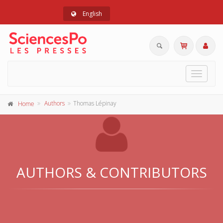
English
Toggle
navigat
Authors
Thomas Lépinay
Home
AUTHORS & CONTRIBUTORS