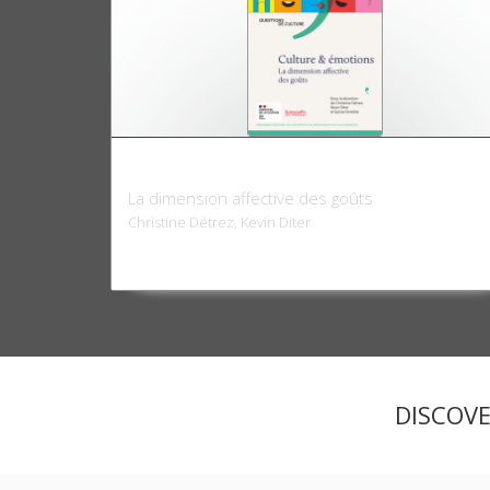
Culture & émotions
La dimension affective des goûts
Christine Détrez, Kevin Diter
DISCOV