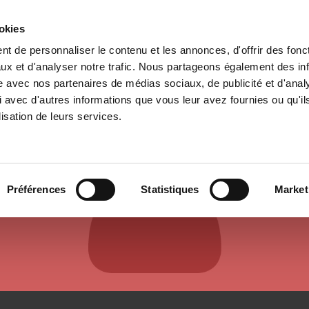
ookies
t de personnaliser le contenu et les annonces, d'offrir des fonct
e
Environment
History
International
Po
ux et d'analyser notre trafic. Nous partageons également des in
site avec nos partenaires de médias sociaux, de publicité et d'anal
 avec d'autres informations que vous leur avez fournies ou qu'il
lisation de leurs services.
AUTHORS & CONTRIBUTORS
Préférences
Statistiques
Market