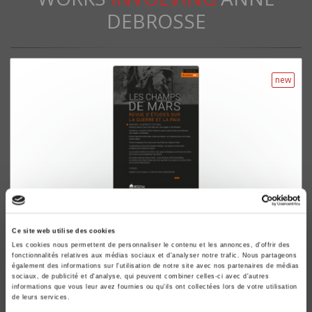
DEBROSSE
new
Les champs de mars 40, 2023
Ce site web utilise des cookies
Guerre et fiction
Les cookies nous permettent de personnaliser le contenu et les annonces, d'offrir des
Sandra Cureau, Anne Debrosse
fonctionnalités relatives aux médias sociaux et d'analyser notre trafic. Nous partageons
également des informations sur l'utilisation de notre site avec nos partenaires de médias
sociaux, de publicité et d'analyse, qui peuvent combiner celles-ci avec d'autres
informations que vous leur avez fournies ou qu'ils ont collectées lors de votre utilisation
de leurs services.