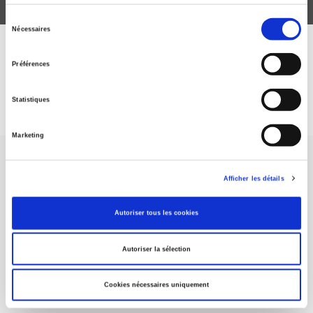
Sélection
Nécessaires
du
consentement
DISCOVER OUR JOURNALS
Préférences
Subscribe today
Statistiques
Marketing
Afficher les détails
Autoriser tous les cookies
SCIENCES PO UNIVERSITY PRESS has a threefold role: to publish
original research, to edit reference works for student use, and to
help public and political debate.
continue
Autoriser la sélection
Cookies nécessaires uniquement
CONTACTS