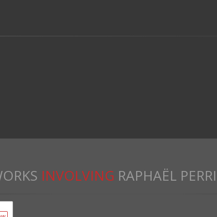
ORKS
INVOLVING
RAPHAËL PERR
ew