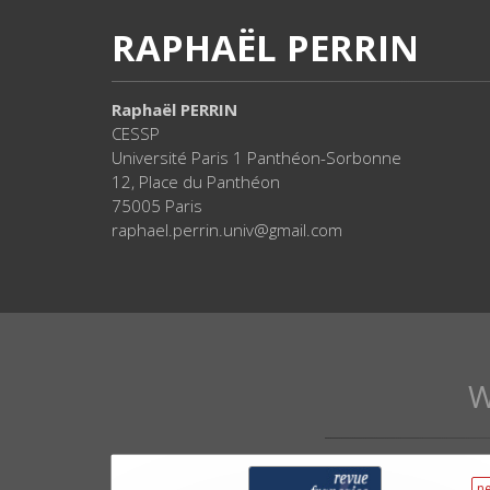
RAPHAËL PERRIN
Raphaël PERRIN
CESSP
Université Paris 1 Panthéon-Sorbonne
12, Place du Panthéon
75005 Paris
raphael.perrin.univ@gmail.com
W
n