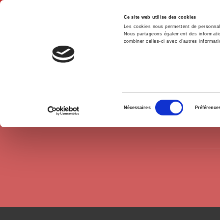
Ce site web utilise des cookies
Les cookies nous permettent de personnalis
Nous partageons également des informations
combiner celles-ci avec d'autres informatio
Hom
Authors
Raphaël Perrin
Home
Sélection
Nécessaires
Préférence
du
consentement