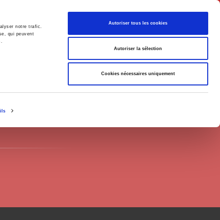
English
Autoriser tous les cookies
lyser notre trafic.
se, qui peuvent
s.
litics
Society
Autoriser la sélection
Cookies nécessaires uniquement
ils