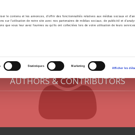
er le contenu et les annonces, d'offrir des fonctionnalités relatives aux médias sociaux et d'ana
 sur l'utilisation de notre site avec nos partenaires de médias sociaux, de publicité et d'analy
ns que vous leur avez fournies ou qu'ils ont collectées lors de votre utilisation de leurs service
e
Environment
History
International
Po
s
Statistiques
Marketing
Afficher les déta
AUTHORS & CONTRIBUTORS