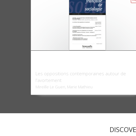
Revue française de sociologie 66-1, janvie
mars 2025
Les oppositions contemporaines autour de
l'avortement
Mireille Le Guen, Marie Mathieu
DISCOV