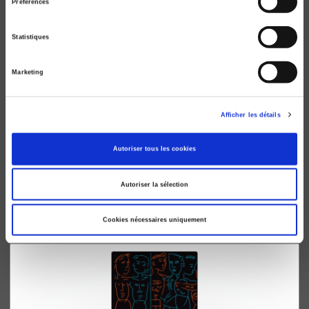
Préférences
Statistiques
Marketing
Afficher les détails
La France dans les comparaisons internationales
Autoriser tous les cookies
Guide d'accès aux grandes enquêtes statistiques en
sciences sociales
Autoriser la sélection
Alain Chenu, Laurent Lesnard
Cookies nécessaires uniquement