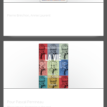
Les cultures politiques des Français
Pierre Bréchon, Annie Laurent
La vie politique
Pour Pascal Perrineau
Piero Ignazi, Dominique Reynié