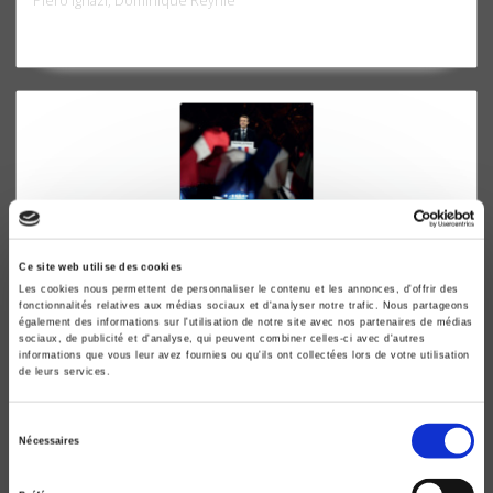
Ce site web utilise des cookies
Les cookies nous permettent de personnaliser le contenu et les annonces, d'offrir des
fonctionnalités relatives aux médias sociaux et d'analyser notre trafic. Nous partageons
également des informations sur l'utilisation de notre site avec nos partenaires de médias
Le Vote disruptif
sociaux, de publicité et d'analyse, qui peuvent combiner celles-ci avec d'autres
informations que vous leur avez fournies ou qu'ils ont collectées lors de votre utilisation
Les élections présidentielle et législatives de 2017
de leurs services.
Pascal Perrineau
Sélection
Nécessaires
du
consentement