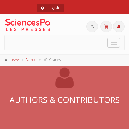
English
Toggle
navigat
Authors
Loïc Charles
Home
AUTHORS & CONTRIBUTORS