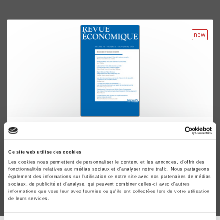
new
Revue économique 76-5, septembre 2025
Economie et science ouverte
Ce site web utilise des cookies
Béatrice Boulu-Reshef, Loïc Charles
Les cookies nous permettent de personnaliser le contenu et les annonces, d'offrir des
fonctionnalités relatives aux médias sociaux et d'analyser notre trafic. Nous partageons
également des informations sur l'utilisation de notre site avec nos partenaires de médias
sociaux, de publicité et d'analyse, qui peuvent combiner celles-ci avec d'autres
informations que vous leur avez fournies ou qu'ils ont collectées lors de votre utilisation
de leurs services.