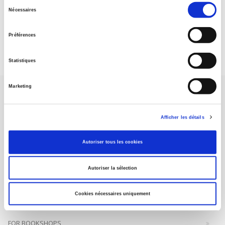
Sélection
Nécessaires
du
DISCOVER OUR JOURNALS
consentement
Préférences
Subscribe today
Statistiques
Marketing
Afficher les détails
SCIENCES PO UNIVERSITY PRESS has a threefold role: to publish
Autoriser tous les cookies
original research, to edit reference works for student use, and to
help public and political debate.
continue
Autoriser la sélection
CONTACTS
Cookies nécessaires uniquement
FOREIGN RIGHTS
FOR BOOKSHOPS