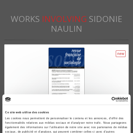
WORKS
INVOLVING
SIDONIE
NAULIN
new
Revue française de sociologie 66 3/4, juillet-
Ce site web utilise des cookies
décembre 2026
Les cookies nous permettent de personnaliser le contenu et les annonces, d'offrir des
fonctionnalités relatives aux médias sociaux et d'analyser notre trafic. Nous partageons
Sociologie des rencontres professionnelles. Étudier
également des informations sur l'utilisation de notre site avec nos partenaires de médias
l'événementiel pour repenser les carrières et les
sociaux, de publicité et d'analyse, qui peuvent combiner celles-ci avec d'autres