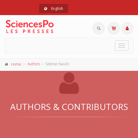
English
Toggle
navigat
Authors
Sidonie Naulin
Home
AUTHORS & CONTRIBUTORS