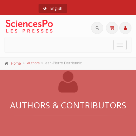
English
Toggle
navigat
Authors
Jean-Pierre Derriennic
Home
AUTHORS & CONTRIBUTORS