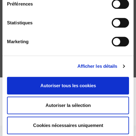
Préférences
Statistiques
Israël en guerre
Succès et échecs d'une politique de défense
Jean-Pierre Derriennic
Marketing
Afficher les détails
Autoriser tous les cookies
DISCOVER OUR JOURNALS
Autoriser la sélection
Subscribe today
Cookies nécessaires uniquement