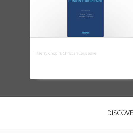
La France et l'Union européenne
Thierry Chopin, Christian Lequesne
DISCOV