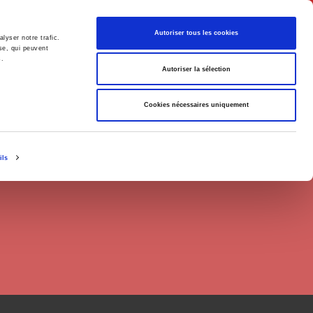
English
Autoriser tous les cookies
lyser notre trafic.
se, qui peuvent
s.
litics
Society
Autoriser la sélection
Cookies nécessaires uniquement
ils