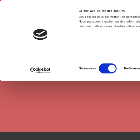
Ce site web utilise des cookies
Les cookies nous permettent de personnalis
Nous partageons également des informations
combiner celles-ci avec d'autres informatio
Hom
Authors
Cécile Détang-Dessendre
Home
Sélection
Nécessaires
Préférence
du
consentement