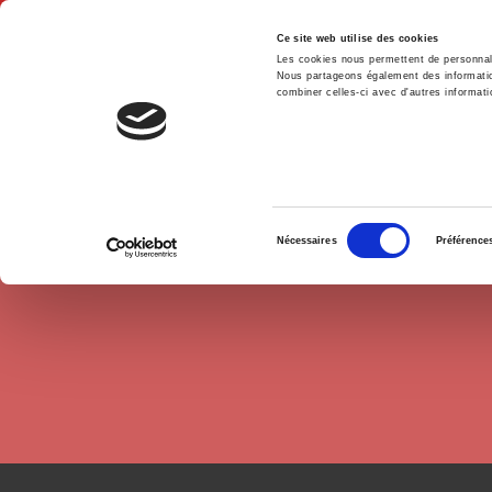
Ce site web utilise des cookies
Les cookies nous permettent de personnalis
Nous partageons également des informations
combiner celles-ci avec d'autres informatio
Hom
Authors
Hervé Guyomard
Home
Sélection
Nécessaires
Préférence
du
consentement