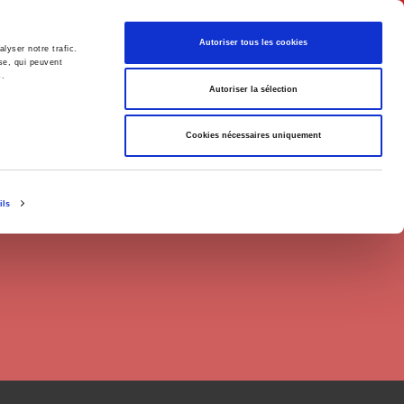
English
Autoriser tous les cookies
lyser notre trafic.
se, qui peuvent
s.
litics
Society
Autoriser la sélection
Cookies nécessaires uniquement
ils