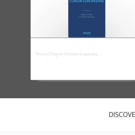
La France et l'Union européenne
Thierry Chopin, Christian Lequesne
DISCOV