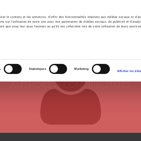
er le contenu et les annonces, d'offrir des fonctionnalités relatives aux médias sociaux et d'ana
 sur l'utilisation de notre site avec nos partenaires de médias sociaux, de publicité et d'analy
ns que vous leur avez fournies ou qu'ils ont collectées lors de votre utilisation de leurs service
e
Environment
History
International
Po
s
Statistiques
Marketing
Afficher les déta
AUTHORS & CONTRIBUTORS