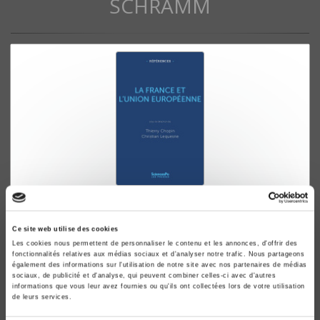
SCHRAMM
La France et l'Union européenne
Thierry Chopin, Christian Lequesne
Ce site web utilise des cookies
Les cookies nous permettent de personnaliser le contenu et les annonces, d'offrir des
fonctionnalités relatives aux médias sociaux et d'analyser notre trafic. Nous partageons
également des informations sur l'utilisation de notre site avec nos partenaires de médias
sociaux, de publicité et d'analyse, qui peuvent combiner celles-ci avec d'autres
informations que vous leur avez fournies ou qu'ils ont collectées lors de votre utilisation
de leurs services.