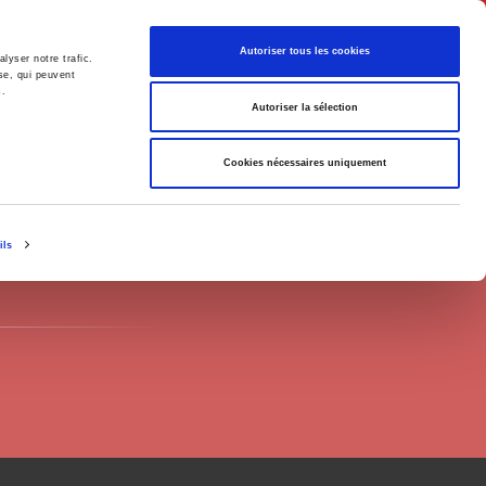
English
Autoriser tous les cookies
lyser notre trafic.
se, qui peuvent
s.
litics
Society
Autoriser la sélection
Cookies nécessaires uniquement
ils