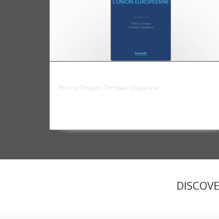
La France et l'Union européenne
Thierry Chopin, Christian Lequesne
DISCOV