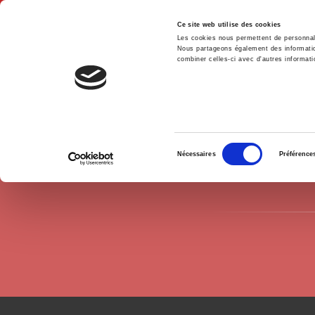
Ce site web utilise des cookies
Les cookies nous permettent de personnalis
Nous partageons également des informations
combiner celles-ci avec d'autres informatio
Hom
Authors
Élie Tenenbaum
Home
Sélection
Nécessaires
Préférence
du
consentement