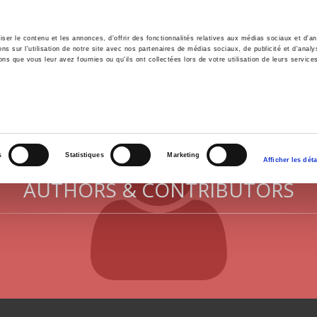
er le contenu et les annonces, d'offrir des fonctionnalités relatives aux médias sociaux et d'ana
 sur l'utilisation de notre site avec nos partenaires de médias sociaux, de publicité et d'analy
ns que vous leur avez fournies ou qu'ils ont collectées lors de votre utilisation de leurs service
e
Environment
History
International
Po
s
Statistiques
Marketing
Afficher les déta
AUTHORS & CONTRIBUTORS