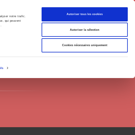
English
Autoriser tous les cookies
lyser notre trafic.
se, qui peuvent
s.
litics
Society
Autoriser la sélection
Cookies nécessaires uniquement
ils