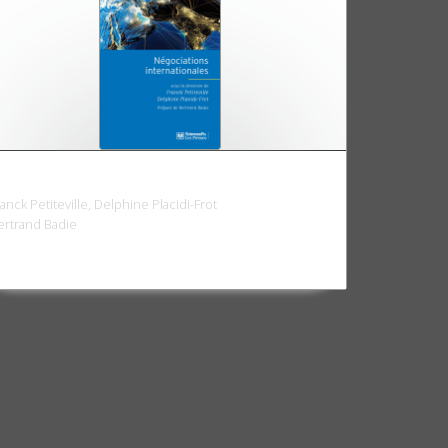
égociations internationales
ranck Petiteville, Delphine Placidi-Frot
ertrand Badie