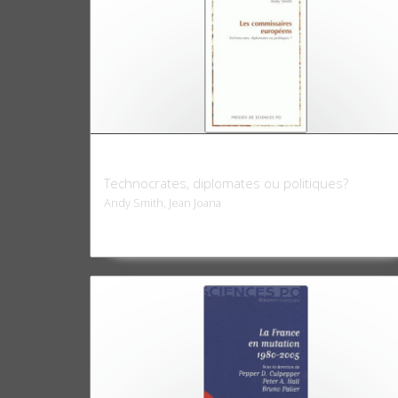
Les commissaires européens
Technocrates, diplomates ou politiques?
Andy Smith, Jean Joana