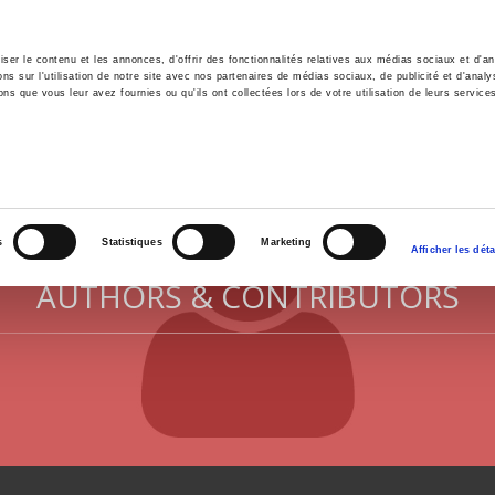
er le contenu et les annonces, d'offrir des fonctionnalités relatives aux médias sociaux et d'ana
 sur l'utilisation de notre site avec nos partenaires de médias sociaux, de publicité et d'analy
ns que vous leur avez fournies ou qu'ils ont collectées lors de votre utilisation de leurs service
e
Environment
History
International
Po
s
Statistiques
Marketing
Afficher les déta
AUTHORS & CONTRIBUTORS