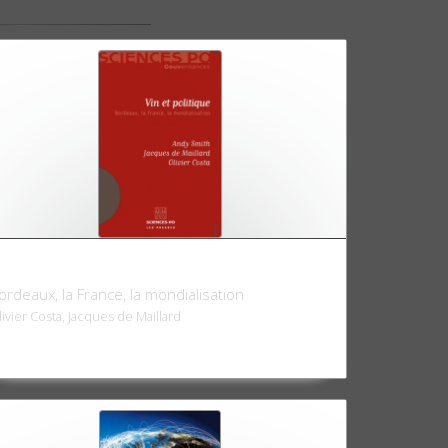
in et politique
ordeaux, la France, la mondialisation
livier Costa, Jacques de Maillard