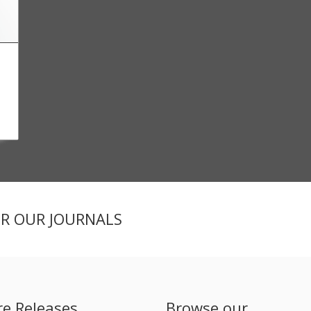
ER OUR JOURNALS
re Releases
Browse our