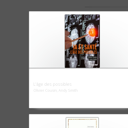
IA et santé
L'âge des possibles
Olivier Cousin, Andy Smith