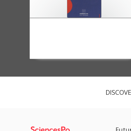
La France en mutation 1980-2005
DISCOV
Futu