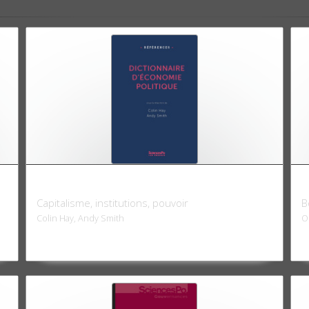
Dictionnaire d'économie politique
V
Capitalisme, institutions, pouvoir
B
Colin Hay, Andy Smith
O