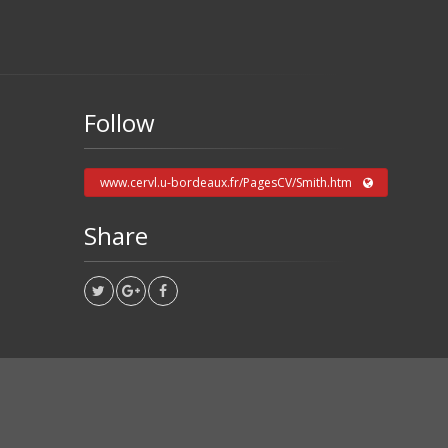
Follow
www.cervl.u-bordeaux.fr/PagesCV/Smith.htm
Share