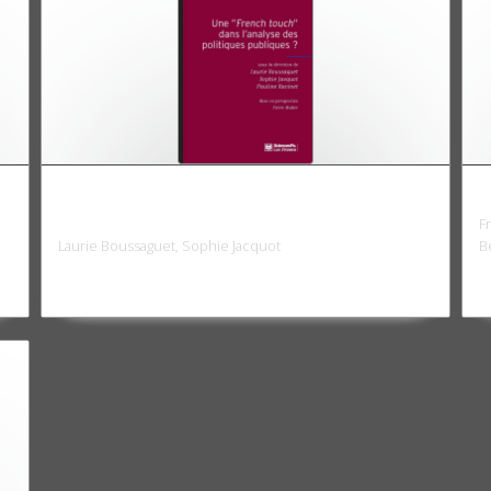
Une "French touch" dans l'analyse des
N
politiques publiques ?
F
Laurie Boussaguet, Sophie Jacquot
B