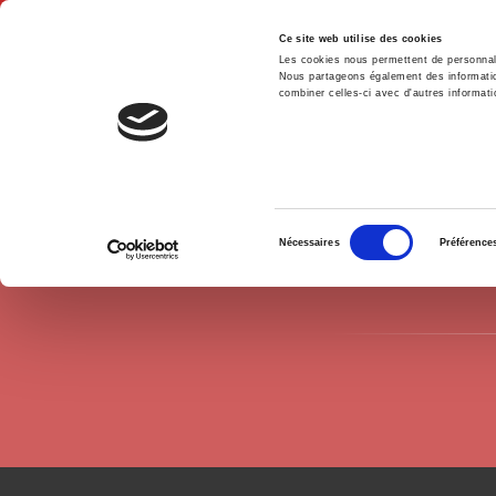
Ce site web utilise des cookies
Les cookies nous permettent de personnalis
Nous partageons également des informations
combiner celles-ci avec d'autres informatio
Hom
Authors
Andy Smith
Home
Sélection
Nécessaires
Préférence
du
consentement