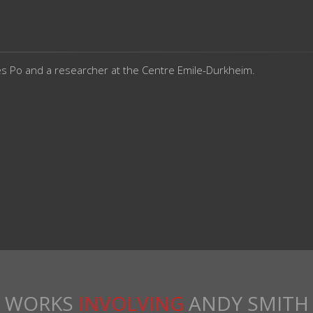
ces Po and a researcher at the Centre Emile-Durkheim.
WORKS
INVOLVING
ANDY SMITH