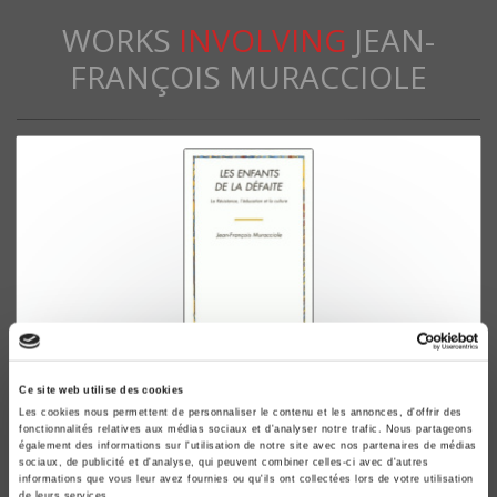
WORKS
INVOLVING
JEAN-
FRANÇOIS MURACCIOLE
Les enfants de la défaite
Ce site web utilise des cookies
Les cookies nous permettent de personnaliser le contenu et les annonces, d'offrir des
La Résistance, l'éducation et la culture
fonctionnalités relatives aux médias sociaux et d'analyser notre trafic. Nous partageons
Jean-François Muracciole
également des informations sur l'utilisation de notre site avec nos partenaires de médias
sociaux, de publicité et d'analyse, qui peuvent combiner celles-ci avec d'autres
informations que vous leur avez fournies ou qu'ils ont collectées lors de votre utilisation
de leurs services.