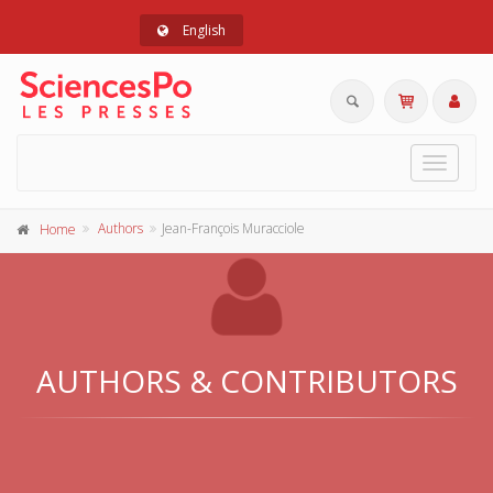
English
Toggle
navigat
Authors
Jean-François Muracciole
Home
AUTHORS & CONTRIBUTORS