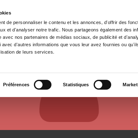
ookies
t de personnaliser le contenu et les annonces, d'offrir des fonct
e
Environment
History
International
Po
ux et d'analyser notre trafic. Nous partageons également des in
site avec nos partenaires de médias sociaux, de publicité et d'anal
 avec d'autres informations que vous leur avez fournies ou qu'il
lisation de leurs services.
AUTHORS & CONTRIBUTORS
Préférences
Statistiques
Market