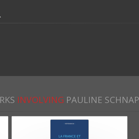
R
RKS
INVOLVING
PAULINE SCHNA