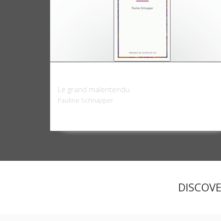
La Grande-Bretagne et l'Europe
Le grand malentendu
Pauline Schnapper
DISCOV