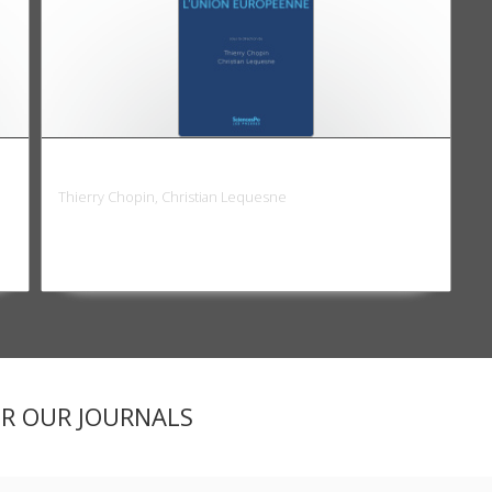
La France et l'Union européenne
Thierry Chopin, Christian Lequesne
ER OUR JOURNALS