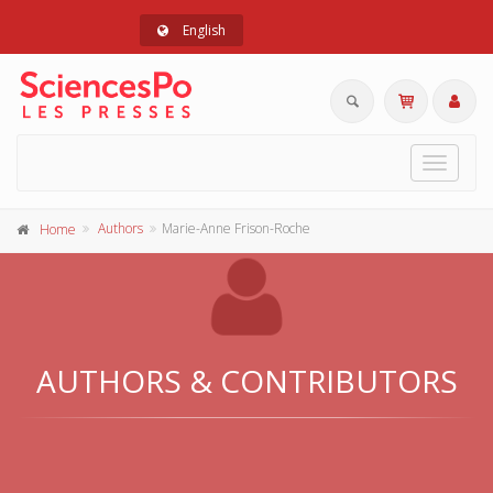
English
Toggle
navigat
Authors
Marie-Anne Frison-Roche
Home
AUTHORS & CONTRIBUTORS