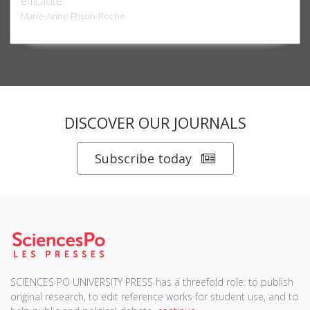
efficacité
Marie-Anne Frison-Roche
DISCOVER OUR JOURNALS
Subscribe today
SCIENCES PO UNIVERSITY PRESS has a threefold role: to publish
original research, to edit reference works for student use, and to