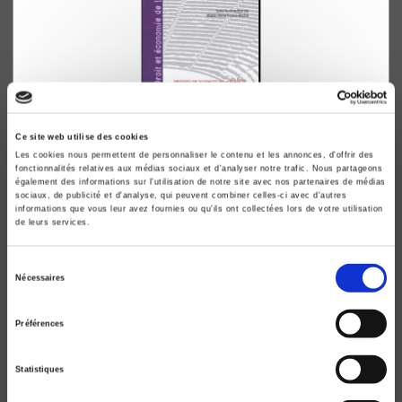
Droit et économie de la régulation
Volume 3 : Les risques de régulation
Ce site web utilise des cookies
Les cookies nous permettent de personnaliser le contenu et les annonces, d'offrir des
Marie-Anne Frison-Roche
fonctionnalités relatives aux médias sociaux et d'analyser notre trafic. Nous partageons
également des informations sur l'utilisation de notre site avec nos partenaires de médias
sociaux, de publicité et d'analyse, qui peuvent combiner celles-ci avec d'autres
informations que vous leur avez fournies ou qu'ils ont collectées lors de votre utilisation
de leurs services.
Sélection
Nécessaires
du
consentement
Préférences
Statistiques