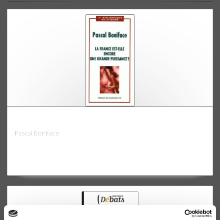
La France est-elle encore une grande puissance?
Pascal Boniface