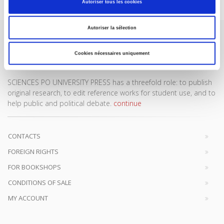
Autoriser tous les cookies
Autoriser la sélection
Cookies nécessaires uniquement
SCIENCES PO UNIVERSITY PRESS has a threefold role: to publish
original research, to edit reference works for student use, and to
help public and political debate.
continue
CONTACTS
FOREIGN RIGHTS
FOR BOOKSHOPS
CONDITIONS OF SALE
MY ACCOUNT