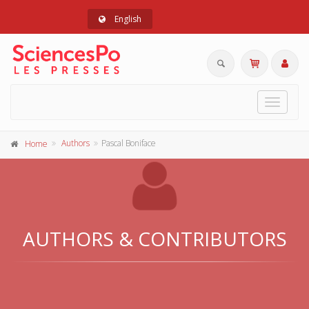
English
Toggle
navigat
Authors
Pascal Boniface
Home
AUTHORS & CONTRIBUTORS