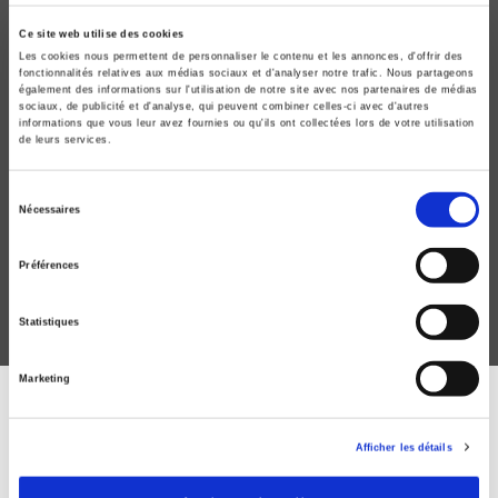
Ce site web utilise des cookies
Les cookies nous permettent de personnaliser le contenu et les annonces, d'offrir des
fonctionnalités relatives aux médias sociaux et d'analyser notre trafic. Nous partageons
également des informations sur l'utilisation de notre site avec nos partenaires de médias
sociaux, de publicité et d'analyse, qui peuvent combiner celles-ci avec d'autres
informations que vous leur avez fournies ou qu'ils ont collectées lors de votre utilisation
de leurs services.
Agriculture et mondialisation
Sélection
Un atout géopolitique pour la France
Nécessaires
du
Sébastien Abis, Thierry Pouch
consentement
Pascal Boniface
Préférences
Statistiques
Marketing
DISCOVER OUR JOURNALS
Afficher les détails
Subscribe today