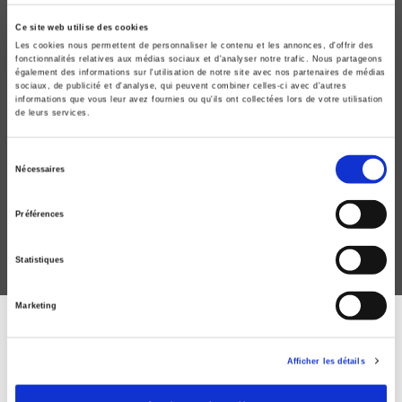
Ce site web utilise des cookies
Les cookies nous permettent de personnaliser le contenu et les annonces, d'offrir des
fonctionnalités relatives aux médias sociaux et d'analyser notre trafic. Nous partageons
également des informations sur l'utilisation de notre site avec nos partenaires de médias
sociaux, de publicité et d'analyse, qui peuvent combiner celles-ci avec d'autres
informations que vous leur avez fournies ou qu'ils ont collectées lors de votre utilisation
de leurs services.
Essai sur la démocratie au Cambodge
Sélection
Philippe Preschez
Nécessaires
du
consentement
Préférences
Statistiques
Marketing
DISCOVER OUR JOURNALS
Afficher les détails
Subscribe today