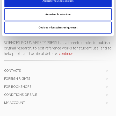
Autoriser tous les cookies
Autoriser la sélection
Cookies nécessaires uniquement
SCIENCES PO UNIVERSITY PRESS has a threefold role: to publish
original research, to edit reference works for student use, and to
help public and political debate.
continue
CONTACTS
FOREIGN RIGHTS
FOR BOOKSHOPS
CONDITIONS OF SALE
MY ACCOUNT