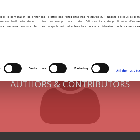
er le contenu et les annonces, d'offrir des fonctionnalités relatives aux médias sociaux et d'ana
 sur l'utilisation de notre site avec nos partenaires de médias sociaux, de publicité et d'analy
ns que vous leur avez fournies ou qu'ils ont collectées lors de votre utilisation de leurs service
e
Environment
History
International
Po
s
Statistiques
Marketing
Afficher les déta
AUTHORS & CONTRIBUTORS