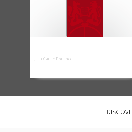
La mise en place des institutions
algériennes
Jean-Claude Douence
DISCOV