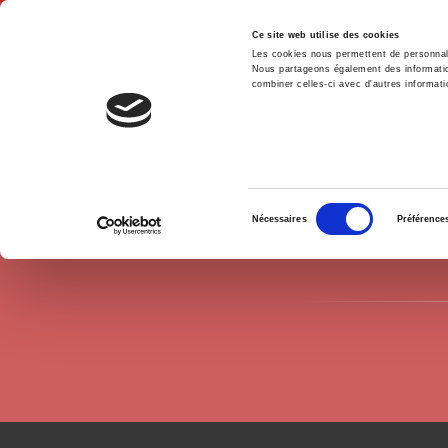
Ce site web utilise des cookies
Les cookies nous permettent de personnalis
Nous partageons également des informations
combiner celles-ci avec d'autres informatio
Hom
Authors
Jean-Claude Douence
Home
Sélection
Nécessaires
Préférence
du
consentement