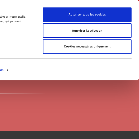
English
Autoriser tous les cookies
lyser notre trafic.
se, qui peuvent
s.
litics
Society
Autoriser la sélection
Cookies nécessaires uniquement
ils