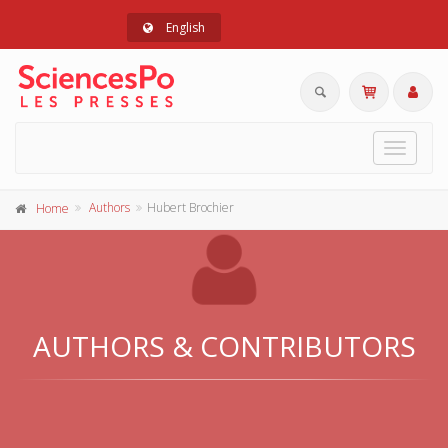
English
Toggle
navigat
Authors
Hubert Brochier
Home
AUTHORS & CONTRIBUTORS