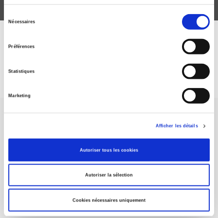
Sélection
Nécessaires
du
consentement
DISCOVER OUR JOURNALS
Préférences
Subscribe today
Statistiques
Marketing
Afficher les détails
Autoriser tous les cookies
SCIENCES PO UNIVERSITY PRESS has a threefold role: to publish
original research, to edit reference works for student use, and to
Autoriser la sélection
help public and political debate.
continue
Cookies nécessaires uniquement
CONTACTS