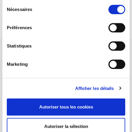
Sélection
DISCOVER OUR JOURNALS
Nécessaires
du
consentement
Subscribe today
Préférences
Statistiques
Marketing
SCIENCES PO UNIVERSITY PRESS has a threefold role: to publish
original research, to edit reference works for student use, and to
help public and political debate.
continue
Afficher les détails
CONTACTS
Autoriser tous les cookies
FOREIGN RIGHTS
FOR BOOKSHOPS
Autoriser la sélection