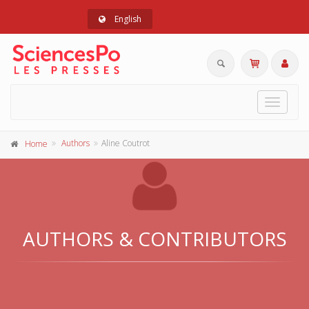
English
Toggle
navigat
Authors
Aline Coutrot
Home
AUTHORS & CONTRIBUTORS