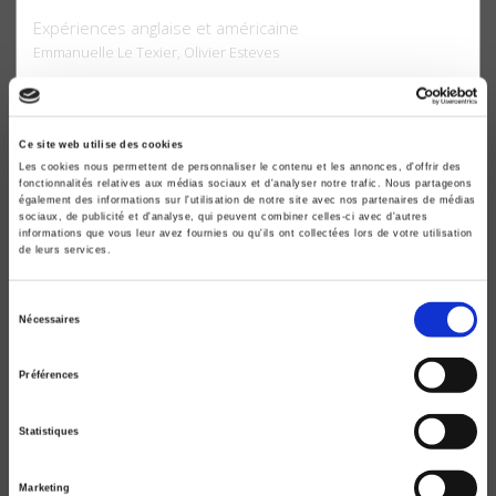
Expériences anglaise et américaine
Emmanuelle Le Texier, Olivier Esteves
Ce site web utilise des cookies
Les cookies nous permettent de personnaliser le contenu et les annonces, d'offrir des
fonctionnalités relatives aux médias sociaux et d'analyser notre trafic. Nous partageons
également des informations sur l'utilisation de notre site avec nos partenaires de médias
sociaux, de publicité et d'analyse, qui peuvent combiner celles-ci avec d'autres
informations que vous leur avez fournies ou qu'ils ont collectées lors de votre utilisation
de leurs services.
Sélection
Nécessaires
du
consentement
Préférences
Quand les exclus font de la politique
Le barrio mexicain de San Diego - Californie
Statistiques
Emmanuelle Le Texier
Marketing