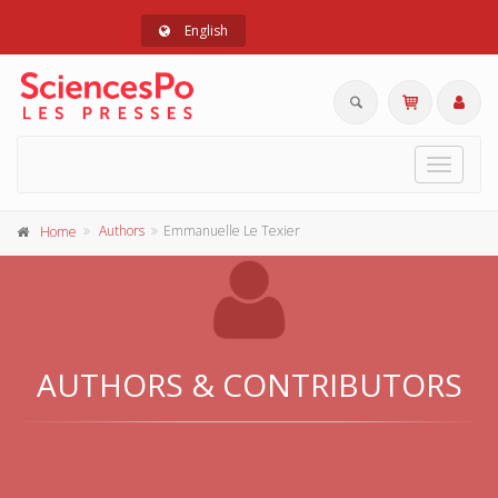
English
Toggle
navigat
Authors
Emmanuelle Le Texier
Home
AUTHORS & CONTRIBUTORS