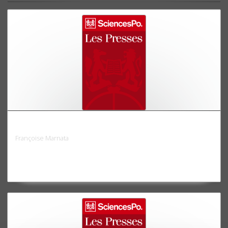
La Bourse et le financement des investissements
Françoise Marnata