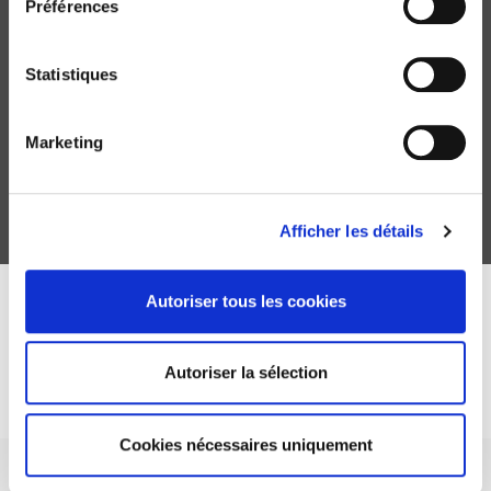
Préférences
Les Loyers des bourgeois de Paris, 1860-1958
Statistiques
Françoise Marnata
Marketing
Afficher les détails
Autoriser tous les cookies
DISCOVER OUR JOURNALS
Autoriser la sélection
Subscribe today
Cookies nécessaires uniquement