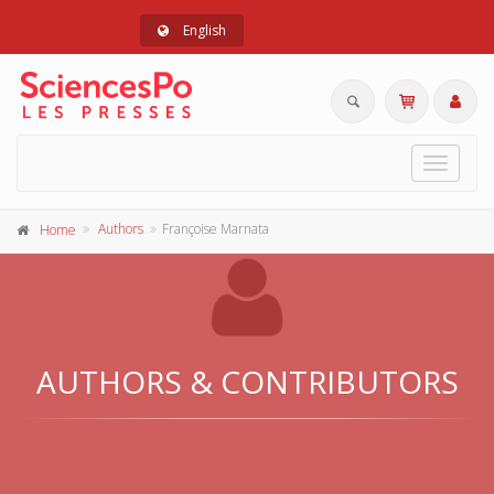
English
Toggle
navigat
Authors
Françoise Marnata
Home
AUTHORS & CONTRIBUTORS