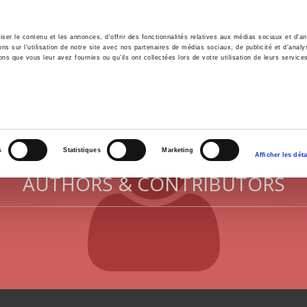
er le contenu et les annonces, d'offrir des fonctionnalités relatives aux médias sociaux et d'ana
 sur l'utilisation de notre site avec nos partenaires de médias sociaux, de publicité et d'analy
ns que vous leur avez fournies ou qu'ils ont collectées lors de votre utilisation de leurs service
e
Environment
History
International
Po
s
Statistiques
Marketing
Afficher les déta
AUTHORS & CONTRIBUTORS