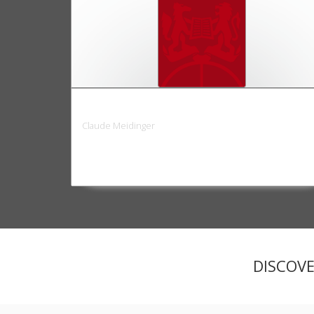
La nouvelle économie libérale
Claude Meidinger
DISCOV