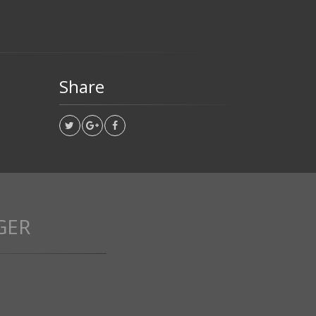
Share
GER