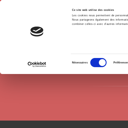
Ce site web utilise des cookies
Les cookies nous permettent de personnalis
Nous partageons également des informations
combiner celles-ci avec d'autres informatio
Hom
Authors
Claude Meidinger
Home
Sélection
Nécessaires
Préférence
du
consentement