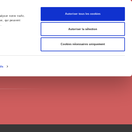
English
Autoriser tous les cookies
lyser notre trafic.
se, qui peuvent
s.
litics
Society
Autoriser la sélection
Cookies nécessaires uniquement
ils