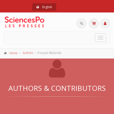
English
Toggle
navigat
Authors
François Bédarida
Home
AUTHORS & CONTRIBUTORS