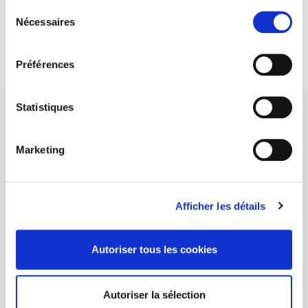
Sélection
DISCOVER OUR JOURNALS
Nécessaires
du
consentement
Subscribe today
Préférences
Statistiques
Marketing
SCIENCES PO UNIVERSITY PRESS has a threefold role: to publish
original research, to edit reference works for student use, and to
help public and political debate.
continue
Afficher les détails
CONTACTS
Autoriser tous les cookies
FOREIGN RIGHTS
FOR BOOKSHOPS
Autoriser la sélection