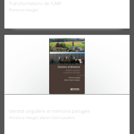
Transformations de l'UMP
Florence Haegel
Destins ordinaires
Identité singulière et mémoire partagée
Florence Haegel, Marie-Claire Lavabre