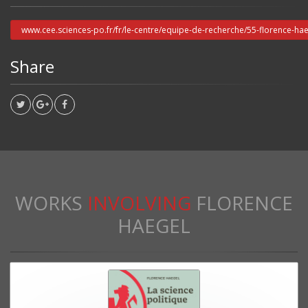
www.cee.sciences-po.fr/fr/le-centre/equipe-de-recherche/55-florence-hae
Share
WORKS
INVOLVING
FLORENCE
HAEGEL