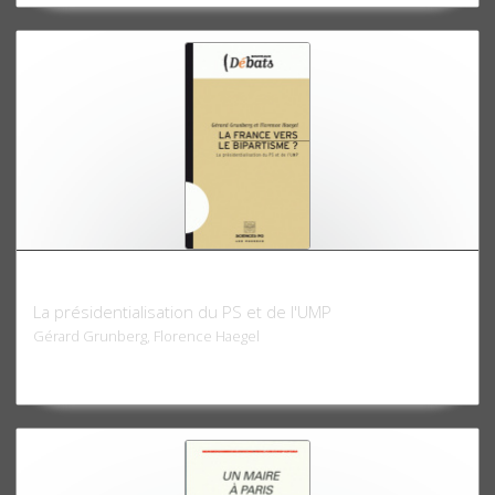
La France vers le bipartisme?
La présidentialisation du PS et de l'UMP
Gérard Grunberg, Florence Haegel