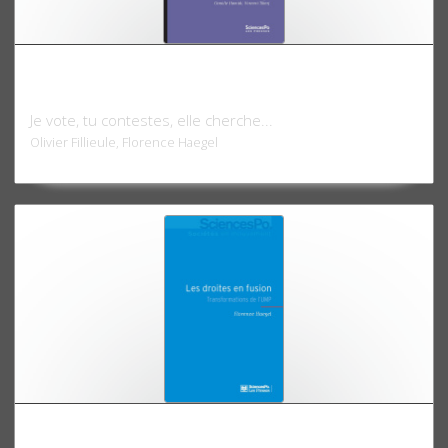
Sociologie plurielle des comportements
politiques
Je vote, tu contestes, elle cherche...
Olivier Fillieule, Florence Haegel
Les droites en fusion