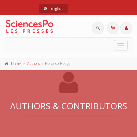
English
Toggle
navigat
Authors
Florence Haegel
Home
AUTHORS & CONTRIBUTORS