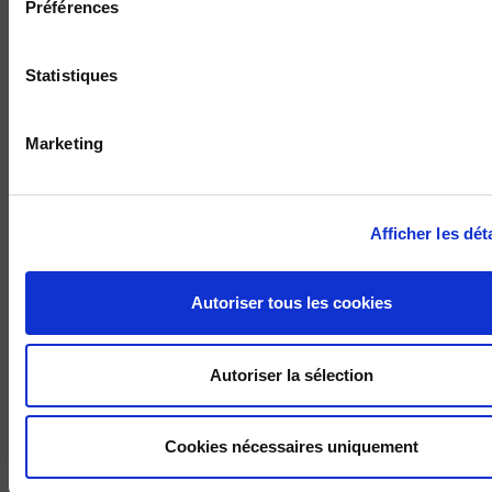
Préférences
Mélanges en l'honneur de Jean-Luc Parodi
Yves Déloye, Alexandre Dézé
Jean-Louis Quermonne
Statistiques
Marketing
Afficher les dét
Autoriser tous les cookies
Autoriser la sélection
La politique en France et en Europe
Pascal Perrineau, Luc Rouban
Cookies nécessaires uniquement