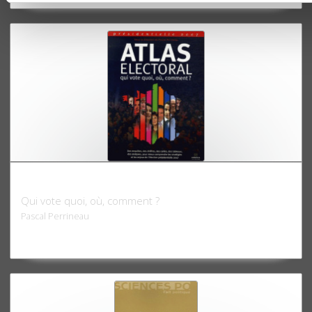
Atlas électoral 2007
Qui vote quoi, où, comment ?
Pascal Perrineau