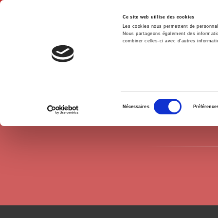
Ce site web utilise des cookies
Les cookies nous permettent de personnalis
Nous partageons également des informations
combiner celles-ci avec d'autres informatio
Hom
Authors
Eléonore Lépinard
Home
Sélection
Nécessaires
Préférence
du
consentement