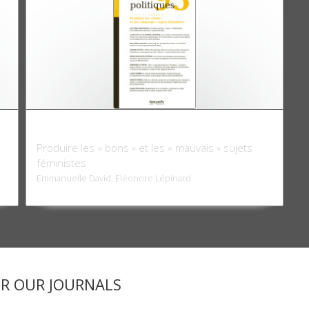
Raisons politiques 95, août 2024
Produire les « bons » et les « mauvais » sujets
féministes
Emmanuelle David, Eléonore Lépinard
ER OUR JOURNALS