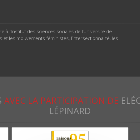
D
à l'Institut des sciences sociales de l’Université de
et les mouvements féministes, l’intersectionnalité, les
S
AVEC LA PARTICIPATION DE
ELÉ
LÉPINARD