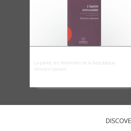
L'égalité introuvable
La parité, les féministes et la République
Eléonore Lépinard
DISCOV