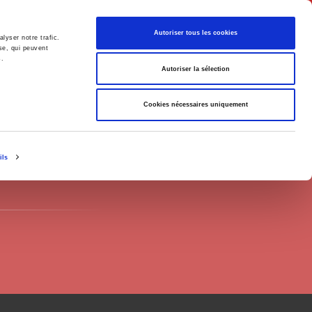
English
Autoriser tous les cookies
lyser notre trafic.
se, qui peuvent
s.
litics
Society
Autoriser la sélection
Cookies nécessaires uniquement
ils