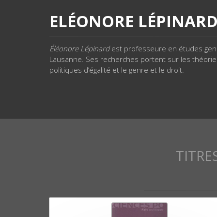
ELÉONORE LÉPINAR
Éléonore Lépinard
est professeure en études genre 
Lausanne. Ses recherches portent sur les théories 
politiques d’égalité et le genre et le droit.
TITRE