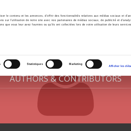
er le contenu et les annonces, d'offrir des fonctionnalités relatives aux médias sociaux et d'ana
 sur l'utilisation de notre site avec nos partenaires de médias sociaux, de publicité et d'analy
ns que vous leur avez fournies ou qu'ils ont collectées lors de votre utilisation de leurs service
e
Environment
History
International
Po
s
Statistiques
Marketing
Afficher les déta
AUTHORS & CONTRIBUTORS