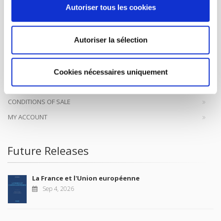
SCIENCES PO UNIVERSITY PRESS has a threefold role: to publish
Autoriser tous les cookies
original research, to edit reference works for student use, and to
help public and political debate.
continue
Autoriser la sélection
CONTACTS
FOREIGN RIGHTS
Cookies nécessaires uniquement
FOR BOOKSHOPS
CONDITIONS OF SALE
MY ACCOUNT
Future Releases
La France et l'Union européenne
Sep 4, 2026