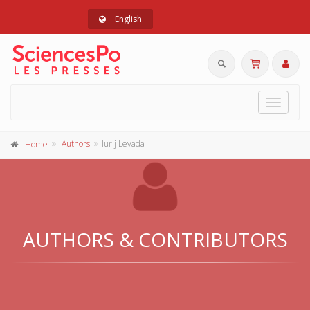
English
Toggle
navigat
Authors
Iurij Levada
Home
AUTHORS & CONTRIBUTORS