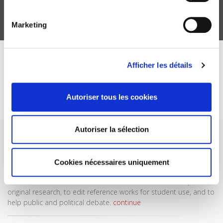
Marketing
DISCOVER OUR JOURNALS
Afficher les détails
Subscribe today
Autoriser tous les cookies
Autoriser la sélection
Cookies nécessaires uniquement
SCIENCES PO UNIVERSITY PRESS has a threefold role: to publish
original research, to edit reference works for student use, and to
help public and political debate.
continue