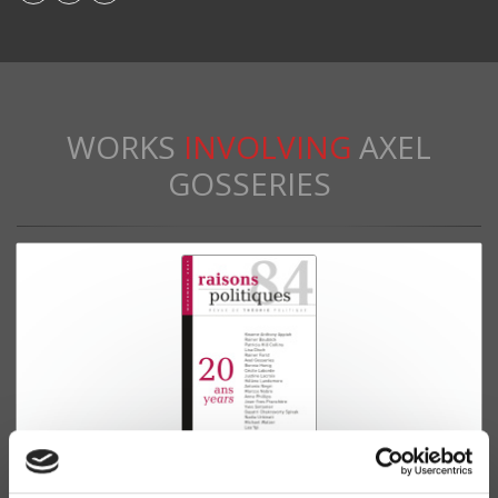
WORKS
INVOLVING
AXEL
GOSSERIES
Raisons politiques 84, novembre 2021