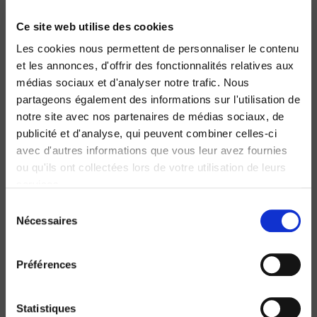
20 ans
Ce site web utilise des cookies
Kwame Anthony Appiah, Rainer Bauböck
Les cookies nous permettent de personnaliser le contenu
et les annonces, d'offrir des fonctionnalités relatives aux
médias sociaux et d'analyser notre trafic. Nous
partageons également des informations sur l'utilisation de
notre site avec nos partenaires de médias sociaux, de
publicité et d'analyse, qui peuvent combiner celles-ci
avec d'autres informations que vous leur avez fournies
ou qu'ils ont collectées lors de votre utilisation de leurs
services.
Sélection
Nécessaires
du
consentement
Raisons politiques 92, novembre 2023
Préférences
Inheritance, Equality and the Family
Marie Bastin, Axel Gosseries
Statistiques