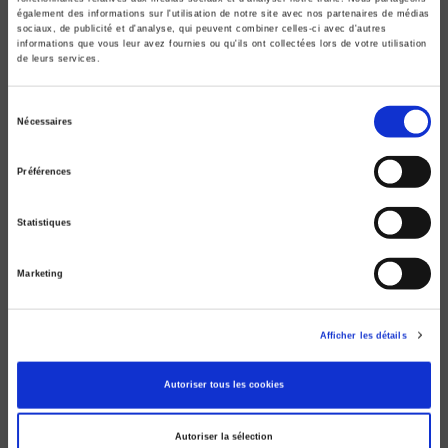
également des informations sur l'utilisation de notre site avec nos partenaires de médias
sociaux, de publicité et d'analyse, qui peuvent combiner celles-ci avec d'autres
informations que vous leur avez fournies ou qu'ils ont collectées lors de votre utilisation
de leurs services.
La vie politique
Sélection
Nécessaires
du
Pour Pascal Perrineau
consentement
Piero Ignazi, Dominique Reynié
Préférences
Statistiques
Marketing
Afficher les détails
Autoriser tous les cookies
Autoriser la sélection