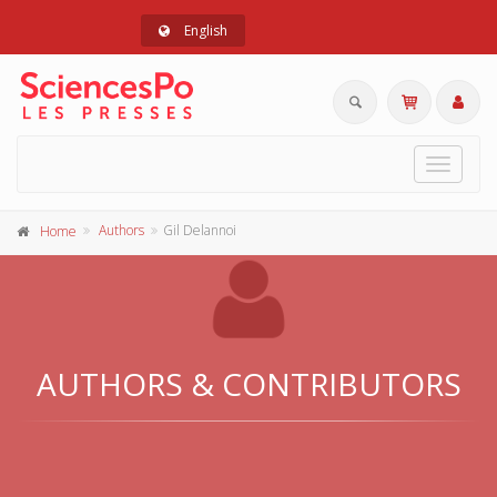
English
Toggle
navigat
Authors
Gil Delannoi
Home
AUTHORS & CONTRIBUTORS