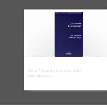
Revue économique 58 - 1, janvier 2007
Où va l'histoire des entreprises?
Dominique Barjot