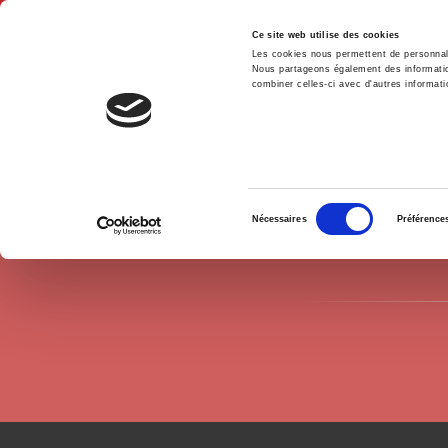
Ce site web utilise des cookies
Les cookies nous permettent de personnalis
Nous partageons également des informations
combiner celles-ci avec d'autres informatio
Hom
Authors
Dominique Barjot
Home
Sélection
Nécessaires
Préférence
du
consentement