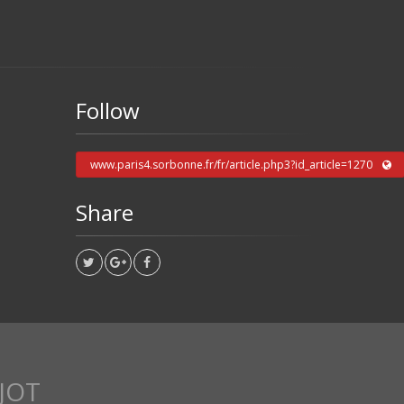
Follow
www.paris4.sorbonne.fr/fr/article.php3?id_article=1270
Share
JOT