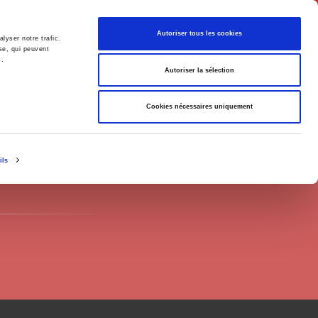
English
Autoriser tous les cookies
lyser notre trafic.
se, qui peuvent
s.
litics
Society
Autoriser la sélection
Cookies nécessaires uniquement
ils