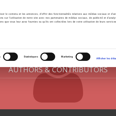
er le contenu et les annonces, d'offrir des fonctionnalités relatives aux médias sociaux et d'ana
 sur l'utilisation de notre site avec nos partenaires de médias sociaux, de publicité et d'analy
ns que vous leur avez fournies ou qu'ils ont collectées lors de votre utilisation de leurs service
e
Environment
History
International
Po
s
Statistiques
Marketing
Afficher les déta
AUTHORS & CONTRIBUTORS